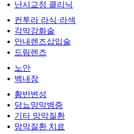
난시교정 클리닉
컨투라 라식·라섹
각막강화술
안내렌즈삽입술
드림렌즈
노안
백내장
황반변성
당뇨망막병증
기타 망막질환
망막질환 치료