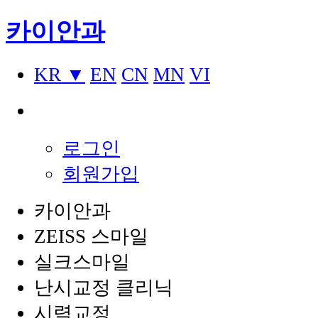
카이안과
KR ▼
EN
CN
MN
VI
로그인
회원가입
카이안과
ZEISS 스마일
실크스마일
난시교정 클리닉
시력교정